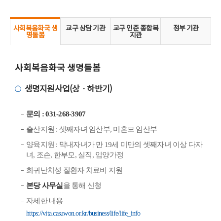
사회복음화국 생
교구 상담 기관
교구 인준 종합복
정부 기관
명돌봄
지관
사회복음화국 생명돌봄
생명지원사업(상ㆍ하반기)
문의 : 031-268-3907
출산지원 : 셋째자녀 임산부, 미혼모 임산부
양육지원 : 막내자녀가 만 19세 미만의 셋째자녀 이상 다자
녀, 조손, 한부모, 실직, 입양가정
희귀난치성 질환자 치료비 지원
본당 사무실
을 통해 신청
자세한 내용
https://vita.casuwon.or.kr/business/life/life_info