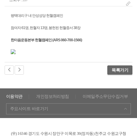
평택대리구 내 안성성당 헌혈캠페인
참여자 61명, 헌혈자 13명, 봉헌된 헌혈증서 38장
한마음운동본부 헌혈캠페인 (ARS 060-700-1566)
목록가기
이용약관
개인정보처리방침
이메일주소무단수집거부
주요사이트 바로가기
(우) 16346 경기도 수원시 장안구 이목로 39(정자동) 천주교 수원교구청