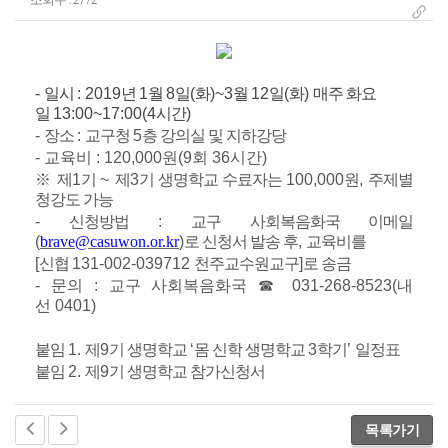
-
일시
: 2019
년
1
월
8
일
(
화
)~3
월
12
일
(
화
)
매주 화요
일
13:00~17:00(4
시간
)
-
장소
:
교구청
5
층 강의실 및 지하강당
-
교육비
: 120,000
원
(9
회
36
시간
)
※
제
1
기
~
제
3
기 생명학교 수료자는
100,000
원
,
주제별
청강도 가능
-
신청방법
:
교구 사회복음화국 이메일
(
brave@casuwon.or.kr
)
로 신청서 발송 후
,
교육비를
[
신협
131-002-039712
천주교수원교구
]
로 송금
-
문의
:
교구 사회복음화국
☎
031-268-8523(
내
선
0401)
붙임
1.
제
9
기 생명학교
‘
몸 신학 생명학교
3
학기
’
일정표
붙임
2.
제
9
기 생명학교 참가신청서
목록가기